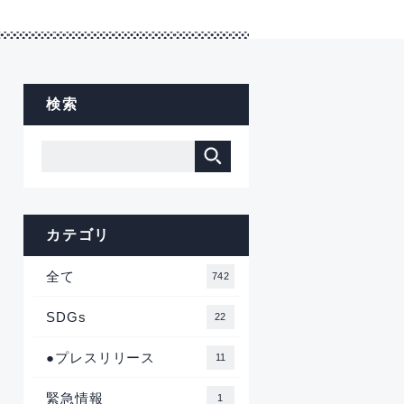
検索
カテゴリ
全て
742
SDGs
22
●プレスリリース
11
緊急情報
1