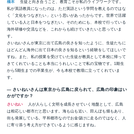
橋本
生徒と向き合うこと、教育こそが私のライフワークです。
私が英語教員になったのは、ただ英語という学問を教えるのではな
く「文化をつなぎたい」という思いがあったからです。世界で活躍
している人と日本をつなぎたい。そのためにも、本校で行っている
海外研修や交流などを、これからも続けていきたいと思っていま
す。
さいねいさんが東京に出て広島の良さを知ったように、生徒たちに
はどんどん海外に出て日本の良さを知るという経験をしてほしいで
すね。また、私の授業を受けていた生徒が教員として本校に帰って
きてくれていることも本当にうれしいことで私の宝物です。1期生
から5期生までの卒業生が、今も本校で教壇に立ってくれていま
す。
― さいねいさんは東京から広島に戻られて、広島の印象はい
かがですか？
さいねい
人が人らしく文明を成長させていく地盤として、広島
は相応しい都市だと思います。海も山も近い、田んぼも畑もあり、
街も発展している。平和都市なのでお金儲けに走るのではなく、人
に寄り添う考え方ができているように感じますね。