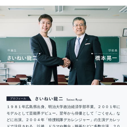
１９８１年広島県出身。明治大学政治経済学部卒業。２００１年に
モデルとして芸能界デビュー。翌年から俳優として「ごくせん」な
どに出演。２００４年「特捜戦隊デカレンジャー」の主演デカレッ
ドで注目される。以後、ドラマや舞台・映画などに多数出演。２０