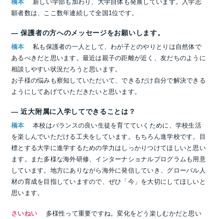
橋本
新しい学部も加わり、大学自体も発展しています。入学志
願者数は、ここ数年連続して全国1位です。
― 保護者の方へのメッセージをお願いします。
橋本
私も保護者の一人として、わが子とのやりとりは自然体で
あるべきだと思います。最近は親子の距離が近く、友だちのように
相談しやすい状況だろうと思います。
お子様の悩みも察知していただいて、できるだけ自分で解決できる
ようにしてあげていただきたいと思います。
― 近大附属に入学してできることは？
橋本
本校はバランスの良い生徒を育てていくために、学校生活
を楽しんでいただける工夫をしています。もちろん進学校です。目
標とする大学に進学するための学力はしっかりつけてほしいと思い
ます。また多様な海外研修、インターナショナルプログラムも用意
しています。地方にありながら海外に発信していき、グローバル人
材の育成を目指していますので、ぜひ「今」を大切にしてほしいと
思います。
さいねい
多様性って重要ですね。変化をどう楽しむかだと思い