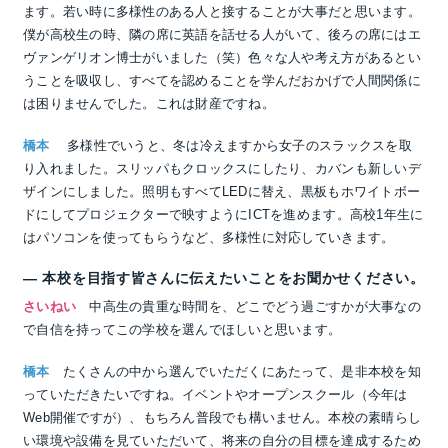
ます。若い時に多様性のある人と接することが大事だと思います。
僕が高校生の時、隣の席に英語を話せる人がいて、後ろの席にはエ
ヴァンゲリオン博士がいました（笑）色々な人や考え方があるとい
うことを吸収し、すべてを認めることを学んだおかげで人間関係に
は困りませんでした。これは財産ですね。
橋本
多様性でいうと、冬は冷えますから女子のスラックスを取
り入れました。スリッパもクロックスにしたり、カバンも新しいデ
ザインにしました。照明もすべてLEDに替え、黒板もホワイトボー
ドにしてプロジェクターで映すようにICTを進めます。高校1年生に
はパソコンを使ってもらうなど、多様性に対応していきます。
― 本校を目指す皆さんに伝えたいことをお聞かせください。
さいねい
中高生の貴重な時間を、どこでどう過ごすかが大事なの
で自信を持ってこの学校を選んでほしいと思います。
橋本
たくさんの中から選んでいただくにあたって、是非本校を知
っていただきたいですね。イベントやオープンスクール（今年は
Web開催ですが）、もちろん普段でも構いません。本校の素晴らし
い環境や設備を見ていただいて、将来の自分の目標を達成するため