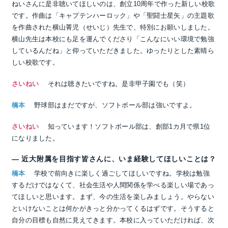
ねいさんに是非聴いてほしいのは、創立10周年で作った新しい校歌
です。作曲は「キャプテンハーロック」や「聖闘士星矢」の主題歌
を作曲された横山菁児（せいじ）先生で、特別にお願いしました。
横山先生は本校にも足を運んでくださり「こんなにいい環境で勉強
しているんだね」と仰っていただきました。ゆったりとした素晴ら
しい校歌です。
さいねい
それは聴きたいですね。是非甲子園でも（笑）
橋本
野球部はまだですが、ソフトボール部は強いですよ。
さいねい
知っています！ソフトボール部は、創部1カ月で県1位
になりました。
― 近大附属を目指す皆さんに、いま経験してほしいことは？
橋本
学校で前向きに楽しく過ごしてほしいですね。学校は勉強
するだけではなくて、社会生活や人間関係を学べる楽しい場であっ
てほしいと思います。まず、今の生活を楽しみましょう。やらない
といけないことは何かがきっと分かってくるはずです。そうすると
自分の目標も自然に見えてきます。本校に入っていただければ、次