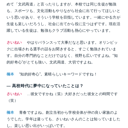
めて「文武両道」と言ったりしますが、本校では同じ生徒が勉強
も、スポーツも、文化活動もやりながら社会に出て行ってほしいと
いう思いがあり、そういう学校を目指しています。一緒にやる方が
生徒も楽しいだろうし、社会に出てから役に立つはずです。現在活
躍している生徒は、勉強もクラブ活動も熱心にやっています。
さいねい
やはりバランスって大事だなと思います。オリンピッ
クに出場される選手の話をお聞きすると、すごく勉強されていま
す。自分の専門的なことだけではなく、視野も広いですよね。“知
的好奇心”がとても強い。文武両道、大切ですよね。
橋本
“知的好奇心”。素晴らしいキーワードですね！
― 高校時代に夢中になっていたことは？
さいねい
…彼女ですかね（笑）大好きだった彼女との時間です
（笑）
橋本
青春ですよね。創立当初から学校全体が仲の良い家族のよ
うでした。学年は違っても、さいねいさんのことは知っていました
し。楽しい思い出がいっぱいです。