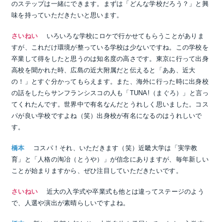
のステップは一緒にできます。まずは「どんな学校だろう？」と興
味を持っていただきたいと思います。
さいねい
いろいろな学校にロケで行かせてもらうことがありま
すが、これだけ環境が整っている学校は少ないですね。この学校を
卒業して得をしたと思うのは知名度の高さです。東京に行って出身
高校を聞かれた時、広島の近大附属だと伝えると「ああ、近大
の！」とすぐ分かってもらえます。また、海外に行った時に出身校
の話をしたらサンフランシスコの人も「TUNA!（まぐろ）」と言っ
てくれたんです。世界中で有名なんだとうれしく思いました。コス
パが良い学校ですよね（笑）出身校が有名になるのはうれしいで
す。
橋本
コスパ！それ、いただきます（笑）近畿大学は「実学教
育」と「人格の淘冶（とうや）」が信念にありますが、毎年新しい
ことが始まりますから、ぜひ注目していただきたいです。
さいねい
近大の入学式や卒業式も他とは違ってステージのよう
で、人選や演出が素晴らしいですよね。