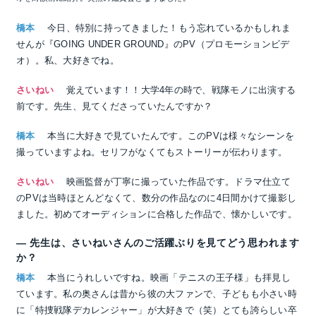
橋本
今日、特別に持ってきました！もう忘れているかもしれま
せんが『GOING UNDER GROUND』のPV（プロモーションビデ
オ）。私、大好きでね。
さいねい
覚えています！！大学4年の時で、戦隊モノに出演する
前です。先生、見てくださっていたんですか？
橋本
本当に大好きで見ていたんです。このPVは様々なシーンを
撮っていますよね。セリフがなくてもストーリーが伝わります。
さいねい
映画監督が丁寧に撮っていた作品です。ドラマ仕立て
のPVは当時ほとんどなくて、数分の作品なのに4日間かけて撮影し
ました。初めてオーディションに合格した作品で、懐かしいです。
― 先生は、さいねいさんのご活躍ぶりを見てどう思われます
か？
橋本
本当にうれしいですね。映画「テニスの王子様」も拝見し
ています。私の奥さんは昔から彼の大ファンで、子どもも小さい時
に「特捜戦隊デカレンジャー」が大好きで（笑）とても誇らしい卒