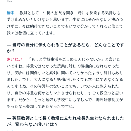
ね。
橋本
教員として、生徒の意見を聞き、時には反発する気持ちも
受け止めないといけないと思います。生徒には分からないと決めつ
けずに、今は納得できないことでもいつか分かってくれると信じて
我々は教壇に立っています。
― 当時の自分に伝えられることがあるなら、どんなことです
か？
さいねい
「もっと学校生活を楽しめるんじゃないか」と言いた
いですね。得意ではなかった授業に対して積極的になれなかった
り、受験には関係ないと真剣に聞いていなかったような科目もあり
ました。でも、大人になると勉強がしたくても本当にできなくなる
んですよね。その時興味のないことでも、いつか人に教えられた
り、自分の得意な何かとリンクさせられたり、すごく役立つと思い
ます。だから、もっと勉強も学校生活も楽しんで、海外研修制度が
あったなら参加してみたかったですね。
― 英語教師として長く教壇に立たれ校長先生となられました
が、変わらない想いとは？