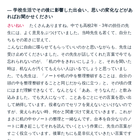
― 学校生活でその後に影響した出会い、思いの変化などがあ
ればお聞かせください
さいねい
たくさんありますね。中でも高校2年・3年の担任の先
生には、よく意見をぶつけていました。当時先生も若くて、自分た
ちもその若さに甘えて。
こんなに自由に喋らせてもらっていいのかと思いながらも、先生は
受け止めてくださいました。その先生が話してくれた言葉で今でも
忘れられないのが、「机の中をきれいにしよう」と。それを聞いた
時は、机なんか汚くてもえらい人はいるでしょうと思っていまし
た。でも先生は、「ノートや机の中を整理整頓することは、自分の
頭の中を整理整頓することと同じだから役に立つ」と。その頃の僕
にはまだ理解できなくて、なんとなく「ああ、そうなんだ」と飲み
込みました。でも大人になって、ことあるごとにその言葉を思い出
して納得しています。役者なのでセリフを覚えないといけないので
すが、覚えられない時、何かと関連づけて覚えていきます。これが
まさに机の中やノートの整理と一緒なんです。台本を自分なりのノ
ートに書き起こしてそれを読んでいくという作業に、先生の言葉が
すごく役立っています。後輩たちにも是非伝えていきたい言葉です