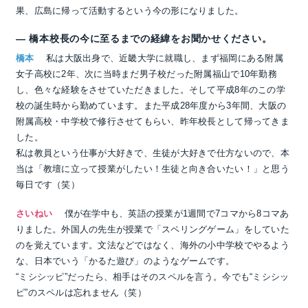
果、広島に帰って活動するという今の形になりました。
― 橋本校長の今に至るまでの経緯をお聞かせください。
橋本
私は大阪出身で、近畿大学に就職し、まず福岡にある附属
女子高校に2年、次に当時まだ男子校だった附属福山で10年勤務
し、色々な経験をさせていただきました。そして平成8年のこの学
校の誕生時から勤めています。また平成28年度から3年間、大阪の
附属高校・中学校で修行させてもらい、昨年校長として帰ってきま
した。
私は教員という仕事が大好きで、生徒が大好きで仕方ないので、本
当は「教壇に立って授業がしたい！生徒と向き合いたい！」と思う
毎日です（笑）
さいねい
僕が在学中も、英語の授業が1週間で7コマから8コマあ
りました。外国人の先生が授業で「スペリングゲーム」をしていた
のを覚えています。文法などではなく、海外の小中学校でやるよう
な、日本でいう「かるた遊び」のようなゲームです。
“ミシシッピ”だったら、相手はそのスペルを言う。今でも“ミシシッ
ピ”のスペルは忘れません（笑）