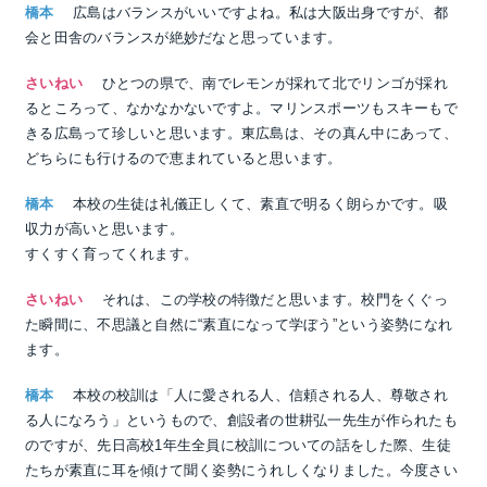
橋本
広島はバランスがいいですよね。私は大阪出身ですが、都
会と田舎のバランスが絶妙だなと思っています。
さいねい
ひとつの県で、南でレモンが採れて北でリンゴが採れ
るところって、なかなかないですよ。マリンスポーツもスキーもで
きる広島って珍しいと思います。東広島は、その真ん中にあって、
どちらにも行けるので恵まれていると思います。
橋本
本校の生徒は礼儀正しくて、素直で明るく朗らかです。吸
収力が高いと思います。
すくすく育ってくれます。
さいねい
それは、この学校の特徴だと思います。校門をくぐっ
た瞬間に、不思議と自然に“素直になって学ぼう”という姿勢になれ
ます。
橋本
本校の校訓は「人に愛される人、信頼される人、尊敬され
る人になろう」というもので、創設者の世耕弘一先生が作られたも
のですが、先日高校1年生全員に校訓についての話をした際、生徒
たちが素直に耳を傾けて聞く姿勢にうれしくなりました。今度さい