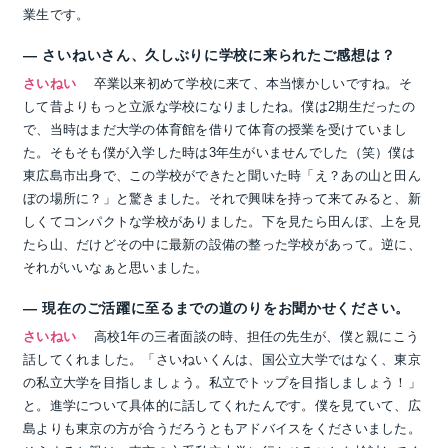
業生です。
― さいねいさん、久しぶりに学校に来られたご感想は？
さいねい
卒業以来初めて学校に来て、本当懐かしいですね。そ
して昔よりもっと立派な学校になりましたね。僕は2期生だったの
で、当時はまだ大学の体育館を借りて体育の授業を受けていまし
た。そもそも僕が入学した時は3年生がいませんでした（笑）僕は
東広島市出身で、この学校ができたと聞いた時「え？あの山と田ん
ぼの場所に？」と驚きました。それで興味を持って来てみると、新
しくてコンパクトな学校がありました。下を見たら田んぼ、上を見
たら山、だけどその中に最新の設備の整った学校があって。逆に、
それがいいなぁと思いました。
― 現在のご活躍に至るまでの道のりをお聞かせください。
さいねい
高校1年の三者面談の時、担任の先生が、僕と親にこう
話してくれました。「さいねいくんは、国公立大学ではなく、東京
の私立大学を目指しましょう。私立でトップを目指しましょう！」
と。進学について具体的に話してくれたんです。僕を見ていて、広
島よりも東京の方が合うだろうともアドバイスをくださいました。