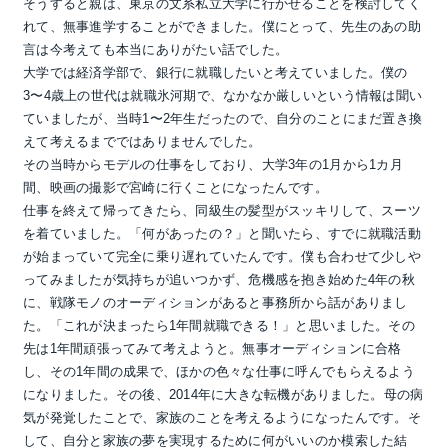
そうすると親は、東京の文系私立大学に行かせることを検討してく
れて、無事進学することができました。僕にとって、先生のあの助
言は今考えても本当にありがたい話でした。
大学では経済学部で、銀行に就職したいと考えていました。僕の
3〜4歳上の世代は就職氷河期で、なかなか厳しいという情報は聞い
ていましたが、当時1〜2年生だったので、自分のことにまだ置き換
えて考えるまでではありませんでした。
その当時からモデルの仕事をしており、大学3年の1月から1カ月
間、映画の撮影で宮崎に行くことになったんです。
仕事を終えて帰ってきたら、同級生の髪型がスッキリして、スーツ
を着ていました。「何があったの？」と聞いたら、すでに就職活動
が始まっていて完全に乗り遅れていたんです。僕も合わせて少しや
ってみましたが気持ちが追いつかず、危機感を抱き始めた4年の秋
に、戦隊モノのオーディションがあると事務所から話がありまし
た。「これが決まったら1年間就職できる！」と思いました。その
先は1年間頑張ってみて考えようと。無事オーディションに合格
し、その1年間の成果で、ほかの色々な仕事に呼んでもらえるよう
になりました。その後、2014年に大きな転機がありました。母の病
気が発覚したことで、家族のことを考えるようになったんです。そ
して、自分と家族の夢を実現するために何がいいのか模索した結