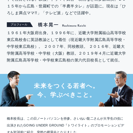
１５年から広島・世羅町での「半農半タレ」が話題に。現在は「ひ
ろしま満点ママ!!」「テレビ派」などで活躍中。
１９６１年大阪府出身。１９９６年に、近畿大学附属福山高等学校
東広島校舎に英語教諭として着任（現近畿大学附属広島高等学校・
中学校東広島校）。 ２００７年、同校教頭。 ２０１６年、近畿大
学附属高等学校・中学校（大阪）教頭。２０１９年４月に近畿大学
附属広島高等学校・中学校東広島校の第六代目校長として就任。
未来をつくる若者へ。
今、学ぶべきこと。
橋本校長は、この日ノートパソコンを持参。さいねい龍二さんが大学生の頃に
出演されたGOING UNDER GROUND『トワイライト』のプロモーションビデ
オを対談前に紹介。突然の鑑賞会となりました。