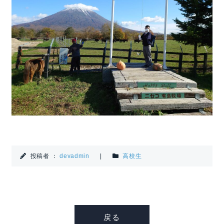
投稿者 ：
devadmin
|
高校生
戻る