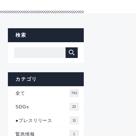
検索
カテゴリ
全て
742
SDGs
22
●プレスリリース
11
緊急情報
1