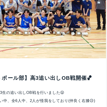
ボール部】高3追い出しOB戦開催🏀
高3生の追い出しOB戦を行いました😛
中、全6人中、2人が怪我をしており(仲良く右膝😥)