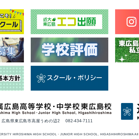
116 広島県東広島市高屋うめの辺2
082-434-7111
ERSITY HIROSHIMA HIGH SCHOOL・JUNIOR HIGH SCHOOL, HIGASHIHIROSHIMA All ri